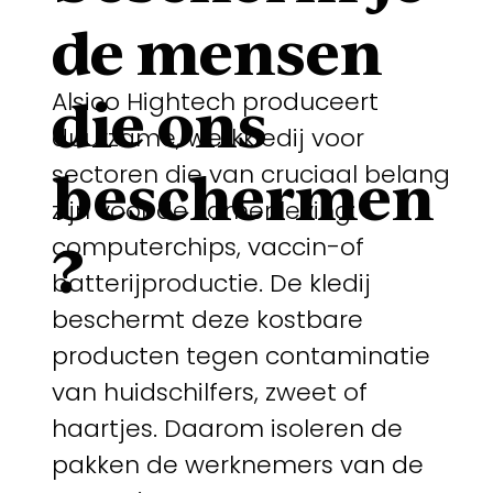
de mensen
Alsico Hightech produceert
die ons
duurzame, werkkledij voor
sectoren die van cruciaal belang
beschermen
zijn voor de samenleving:
computerchips, vaccin-of
?
batterijproductie. De kledij
beschermt deze kostbare
producten tegen contaminatie
van huidschilfers, zweet of
haartjes. Daarom isoleren de
pakken de werknemers van de