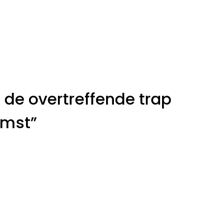
is de overtreffende trap
omst”