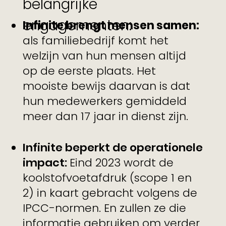
belangrijke
engagementen:
Infinite brengt mensen samen:
als familiebedrijf komt het
welzijn van hun mensen altijd
op de eerste plaats. Het
mooiste bewijs daarvan is dat
hun medewerkers gemiddeld
meer dan 17 jaar in dienst zijn.
Infinite beperkt de operationele
impact:
Eind 2023 wordt de
koolstofvoetafdruk (scope 1 en
2) in kaart gebracht volgens de
IPCC-normen. En zullen ze die
informatie gebruiken om verder