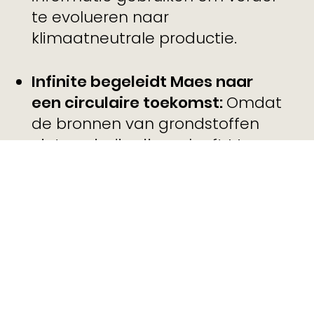
te evolueren naar
klimaatneutrale productie.
Infinite begeleidt Maes naar
een circulaire toekomst:
Omdat
de bronnen van grondstoffen
niet oneindig zijn, gelooft Maes
dat hun producten dat wél
moeten zijn. Ze zetten dan ook
graag hun schouders onder een
circulaire toekomst. Als high-
end fabrikant onderzoeken ze
alle mogelijke natuurlijke
materialen om tot een volledig
circulair product te komen.