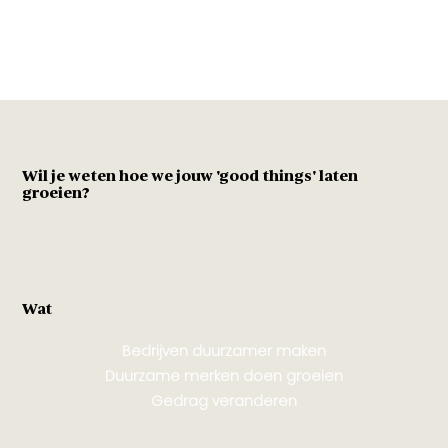
Wil je weten hoe we jouw 'good things' laten
groeien?
Wat
Bedrijven duurzamer maken
Duurzame merken doen groeien
Gedrag veranderen