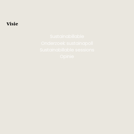
Visie
Sustainabillable
Onderzoek: sustainapoll
Sustainabillable sessions
Opinie