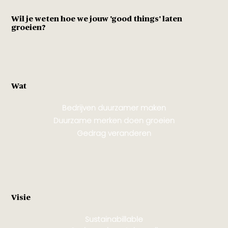
Wil je weten hoe we jouw 'good things' laten
groeien?
Wat
Bedrijven duurzamer maken
Duurzame merken doen groeien
Gedrag veranderen
Visie
Sustainabillable