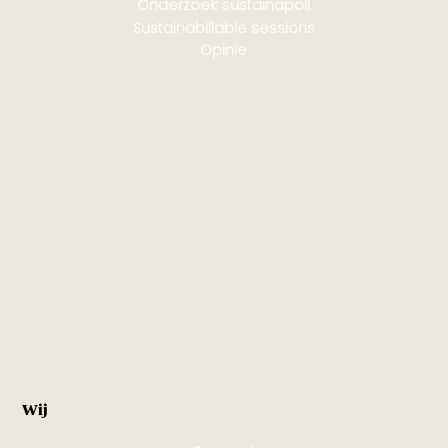
Onderzoek: sustainapoll
Sustainabillable sessions
Opinie
Wij