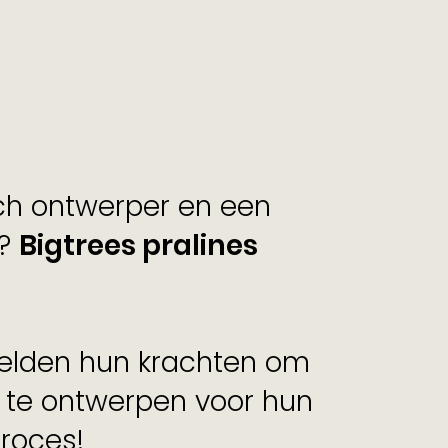
isch ontwerper en een
t?
Bigtrees pralines
elden hun krachten om
s te ontwerpen voor hun
 proces!