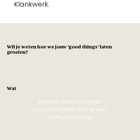
Klankwerk.
Wil je weten hoe we jouw 'good things' laten
groeien?
Wat
Bedrijven duurzamer maken
Duurzame merken doen groeien
Gedrag veranderen