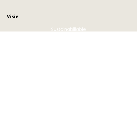
Visie
Sustainabillable
Onderzoek: sustainapoll
Sustainabillable sessions
Opinie