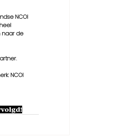
andse NCOI 
heel 
n
 naar de 
artner
. 
rk: NCOI 
rvolgd!