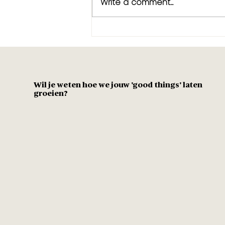
Write a comment...
Change is Cool
Wil je weten hoe we jouw 'good things' laten
groeien?