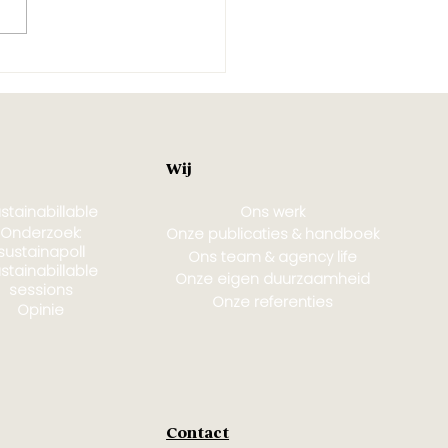
rom ik voor de
denergiesector wil
ken
Wij
stainabillable
Ons werk
Onderzoek:
Onze publicaties & handboek
sustainapoll
Ons team & agency life
stainabillable
Onze eigen duurzaamheid
sessions
Onze referenties
Opinie
Contact