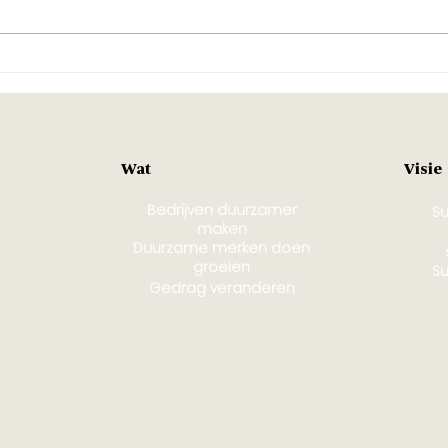
Mensen veranderen
Waa
zelden van mening.
win
Deze week kregen we
wer
daar opnieuw een les
in.
Visie
Wat
Bedrijven duurzamer
Su
maken
Duurzame merken doen
groeien
Su
Gedrag veranderen